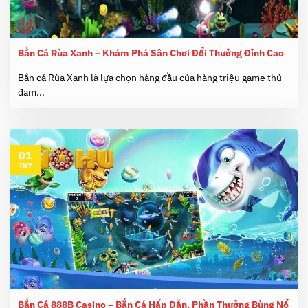
Bắn Cá Rùa Xanh – Khám Phá Sân Chơi Đổi Thưởng Đỉnh Cao
Bắn cá Rùa Xanh là lựa chọn hàng đầu của hàng triệu game thủ
đam...
01
Th7
Bắn Cá 888B Casino – Bắn Cá Hấp Dẫn, Phần Thưởng Bùng Nổ