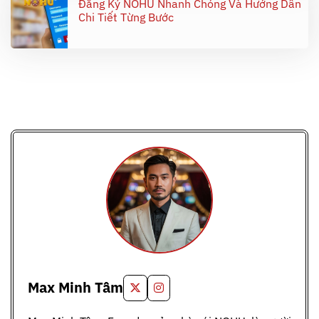
Đăng Ký NOHU Nhanh Chóng Và Hướng Dẫn
Chi Tiết Từng Bước
Max Minh Tâm