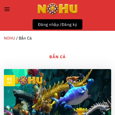
Chuyển
đến
nội
dung
Đăng nhập /Đăng ký
NOHU
/
Bắn Cá
BẮN CÁ
01
Th7