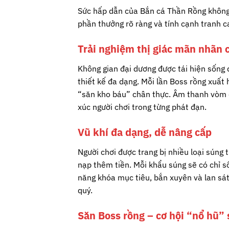
Sức hấp dẫn của Bắn cá Thần Rồng không
phần thưởng rõ ràng và tính cạnh tranh c
Trải nghiệm thị giác mãn nhãn 
Không gian đại dương được tái hiện sống 
thiết kế đa dạng. Mỗi lần Boss rồng xuấ
“săn kho báu” chân thực. Âm thanh vòm 
xúc người chơi trong từng phát đạn.
Vũ khí đa dạng, dễ nâng cấp
Người chơi được trang bị nhiều loại súng
nạp thêm tiền. Mỗi khẩu súng sẽ có chỉ s
năng khóa mục tiêu, bắn xuyên và lan sát 
quý.
Săn Boss rồng – cơ hội “nổ hũ” 