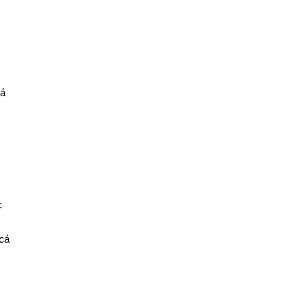
cá
c
ả
 cá