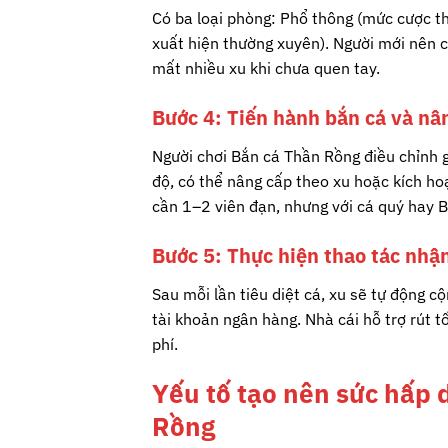
Có ba loại phòng: Phổ thông (mức cược th
xuất hiện thường xuyên). Người mới nên 
mất nhiều xu khi chưa quen tay.
Bước 4: Tiến hành bắn cá và nâ
Người chơi Bắn cá Thần Rồng điều chỉnh 
độ, có thể nâng cấp theo xu hoặc kích ho
cần 1–2 viên đạn, nhưng với cá quý hay Bo
Bước 5: Thực hiện thao tác nhận
Sau mỗi lần tiêu diệt cá, xu sẽ tự động cộ
tài khoản ngân hàng. Nhà cái hỗ trợ rút 
phí.
Yếu tố tạo nên sức hấp 
Rồng