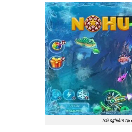
Trải nghiệm tại