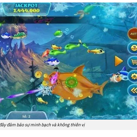
 đây đảm bảo sự minh bạch và không thiên vị