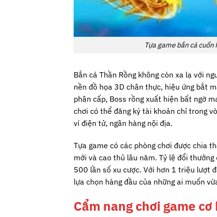
Tựa game bắn cá cuốn hú
Bắn cá Thần Rồng không còn xa lạ với ng
nền đồ họa 3D chân thực, hiệu ứng bắt mắ
phân cấp, Boss rồng xuất hiện bất ngờ man
chơi có thể đăng ký tài khoản chỉ trong v
ví điện tử, ngân hàng nội địa.
Tựa game có các phòng chơi được chia thà
mới và cao thủ lâu năm. Tỷ lệ đổi thưởng
500 lần số xu cược. Với hơn 1 triệu lượt
lựa chọn hàng đầu của những ai muốn vừa
Cẩm nang chơi game cơ 