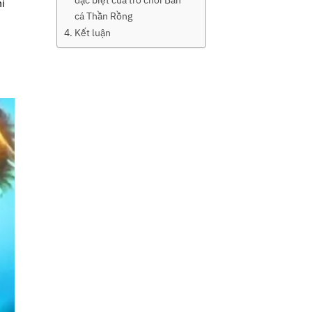
ỉ
cá Thần Rồng
Kết luận